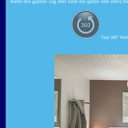
bietet den ganzen Tag über (und das ganze Jahr über) S
Visit 360° Wo