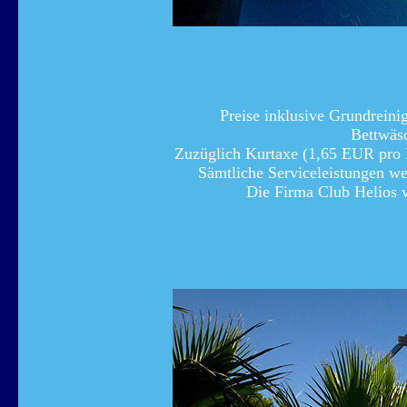
Preise inklusive Grundreini
Bettwäs
Zuzüglich Kurtaxe (1,65 EUR pro
Sämtliche Serviceleistungen we
Die Firma Club Helios ve